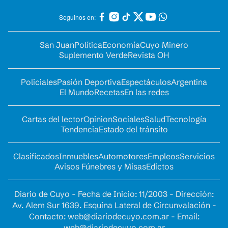
Seguinos en:
San Juan
Política
Economía
Cuyo Minero
Suplemento Verde
Revista OH
Policiales
Pasión Deportiva
Espectáculos
Argentina
El Mundo
Recetas
En las redes
Cartas del lector
Opinion
Sociales
Salud
Tecnología
Tendencia
Estado del tránsito
Clasificados
Inmuebles
Automotores
Empleos
Servicios
Avisos Fúnebres y Misas
Edictos
Diario de Cuyo - Fecha de Inicio: 11/2003 - Dirección:
Av. Alem Sur 1639. Esquina Lateral de Circunvalación -
Contacto:
web@diariodecuyo.com.ar
- Email:
web@diariodecuyo.com.ar