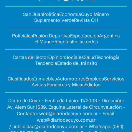
San Juan
Política
Economía
Cuyo Minero
Suplemento Verde
Revista OH
Policiales
Pasión Deportiva
Espectáculos
Argentina
El Mundo
Recetas
En las redes
Cartas del lector
Opinion
Sociales
Salud
Tecnología
Tendencia
Estado del tránsito
Clasificados
Inmuebles
Automotores
Empleos
Servicios
Avisos Fúnebres y Misas
Edictos
Diario de Cuyo - Fecha de Inicio: 11/2003 - Dirección:
Av. Alem Sur 1639. Esquina Lateral de Circunvalación -
Contacto:
web@diariodecuyo.com.ar
- Email:
web@diariodecuyo.com.ar
/
publicidad@diariodecuyo.com.ar
-
Whatsapp: (054)