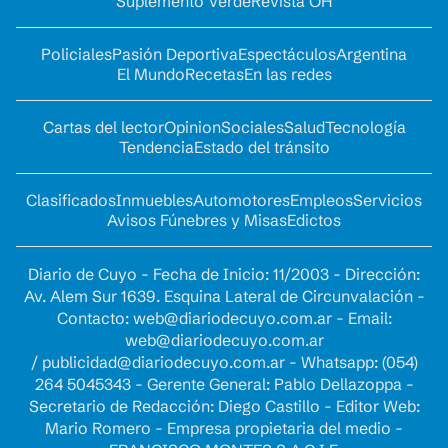
Suplemento Verde
Revista OH
Policiales
Pasión Deportiva
Espectáculos
Argentina
El Mundo
Recetas
En las redes
Cartas del lector
Opinion
Sociales
Salud
Tecnología
Tendencia
Estado del tránsito
Clasificados
Inmuebles
Automotores
Empleos
Servicios
Avisos Fúnebres y Misas
Edictos
Diario de Cuyo - Fecha de Inicio: 11/2003 - Dirección:
Av. Alem Sur 1639. Esquina Lateral de Circunvalación -
Contacto:
web@diariodecuyo.com.ar
- Email:
web@diariodecuyo.com.ar
/
publicidad@diariodecuyo.com.ar
-
Whatsapp: (054)
264 5045343 - Gerente General: Pablo Dellazoppa -
Secretario de Redacción: Diego Castillo - Editor Web:
Mario Romero - Empresa propietaria del medio -