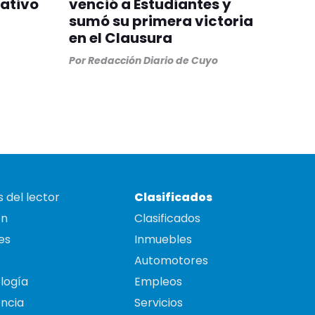
rativo
venció a Estudiantes y
sumó su primera victoria
en el Clausura
Por
Redacción Diario de Cuyo
 del lector
Clasificados
on
Clasificados
es
Inmuebles
Automotores
logía
Empleos
ncia
Servicios