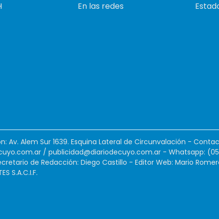
H
En las redes
Estado
ión: Av. Alem Sur 1639. Esquina Lateral de Circunvalación - Contac
cuyo.com.ar
/
publicidad@diariodecuyo.com.ar
-
Whatsapp: (0
cretario de Redacción: Diego Castillo - Editor Web: Mario Romer
 S.A.C.I.F.