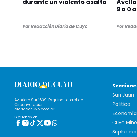
durante un violento asalto
Avell
9 a 0 
Por
Redacción Diario de Cuyo
Por
Redac
Seccione
San Juan
Av. Alem Sur 1639. Esquina Lateral de
Política
Circunvalación
diariodecuyo.com.ar
Economía
Siguenos en:
Cuyo Mine
Suplemen