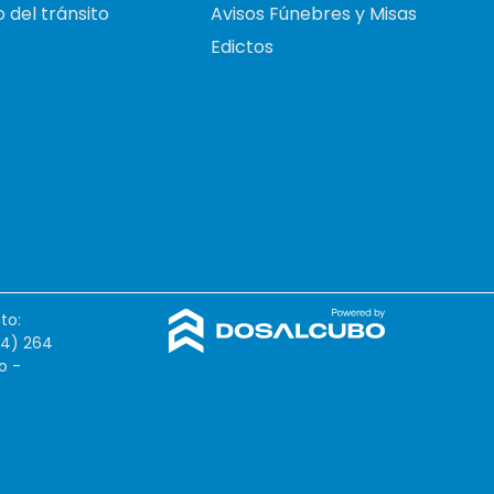
 del tránsito
Avisos Fúnebres y Misas
Edictos
to:
54) 264
o -