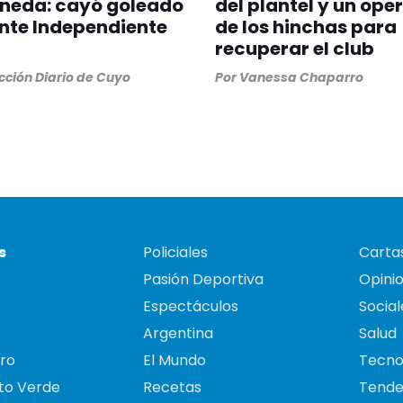
aneda: cayó goleado
del plantel y un ope
ante Independiente
de los hinchas para
recuperar el club
ción Diario de Cuyo
Por
Vanessa Chaparro
s
Policiales
Cartas
Pasión Deportiva
Opini
Espectáculos
Social
Argentina
Salud
ro
El Mundo
Tecno
to Verde
Recetas
Tende