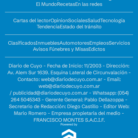
El Mundo
Recetas
En las redes
Cartas del lector
Opinion
Sociales
Salud
Tecnología
Tendencia
Estado del tránsito
Clasificados
Inmuebles
Automotores
Empleos
Servicios
Avisos Fúnebres y Misas
Edictos
Diario de Cuyo - Fecha de Inicio: 11/2003 - Dirección:
Av. Alem Sur 1639. Esquina Lateral de Circunvalación -
Contacto:
web@diariodecuyo.com.ar
- Email:
web@diariodecuyo.com.ar
/
publicidad@diariodecuyo.com.ar
-
Whatsapp: (054)
264 5045343 - Gerente General: Pablo Dellazoppa -
Secretario de Redacción: Diego Castillo - Editor Web:
Mario Romero - Empresa propietaria del medio -
FRANCISCO MONTES S.A.C.I.F.