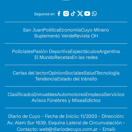
Seguinos en:
San Juan
Política
Economía
Cuyo Minero
Suplemento Verde
Revista OH
Policiales
Pasión Deportiva
Espectáculos
Argentina
El Mundo
Recetas
En las redes
Cartas del lector
Opinion
Sociales
Salud
Tecnología
Tendencia
Estado del tránsito
Clasificados
Inmuebles
Automotores
Empleos
Servicios
Avisos Fúnebres y Misas
Edictos
Diario de Cuyo - Fecha de Inicio: 11/2003 - Dirección:
Av. Alem Sur 1639. Esquina Lateral de Circunvalación -
Contacto:
web@diariodecuyo.com.ar
- Email: