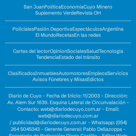
San Juan
Política
Economía
Cuyo Minero
Suplemento Verde
Revista OH
Policiales
Pasión Deportiva
Espectáculos
Argentina
El Mundo
Recetas
En las redes
Cartas del lector
Opinion
Sociales
Salud
Tecnología
Tendencia
Estado del tránsito
Clasificados
Inmuebles
Automotores
Empleos
Servicios
Avisos Fúnebres y Misas
Edictos
Diario de Cuyo - Fecha de Inicio: 11/2003 - Dirección:
Av. Alem Sur 1639. Esquina Lateral de Circunvalación -
Contacto:
web@diariodecuyo.com.ar
- Email:
web@diariodecuyo.com.ar
/
publicidad@diariodecuyo.com.ar
-
Whatsapp: (054)
264 5045343 - Gerente General: Pablo Dellazoppa -
Secretario de Redacción: Diego Castillo - Editor Web: