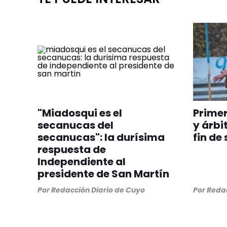
"Miadosqui es el
Prime
secanucas del
y árbi
secanucas": la durísima
fin de
respuesta de
Independiente al
presidente de San Martín
Por
Redacción Diario de Cuyo
Por
Redac