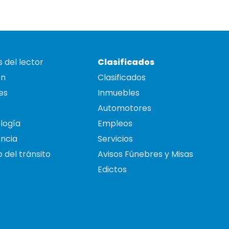
 del lector
Clasificados
on
Clasificados
es
Inmuebles
Automotores
logía
Empleos
ncia
Servicios
 del tránsito
Avisos Fúnebres y Misas
Edictos