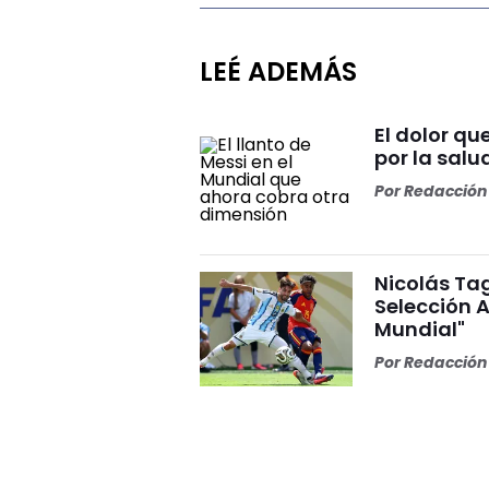
LEÉ ADEMÁS
El dolor q
por la salu
Por
Redacción 
Nicolás Tag
Selección A
Mundial"
Por
Redacción 