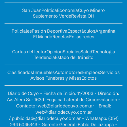
San Juan
Política
Economía
Cuyo Minero
Suplemento Verde
Revista OH
Policiales
Pasión Deportiva
Espectáculos
Argentina
El Mundo
Recetas
En las redes
Cartas del lector
Opinion
Sociales
Salud
Tecnología
Tendencia
Estado del tránsito
Clasificados
Inmuebles
Automotores
Empleos
Servicios
Avisos Fúnebres y Misas
Edictos
Diario de Cuyo - Fecha de Inicio: 11/2003 - Dirección:
Av. Alem Sur 1639. Esquina Lateral de Circunvalación -
Contacto:
web@diariodecuyo.com.ar
- Email:
web@diariodecuyo.com.ar
/
publicidad@diariodecuyo.com.ar
-
Whatsapp: (054)
264 5045343 - Gerente General: Pablo Dellazoppa -