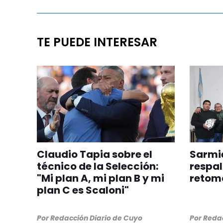
TE PUEDE INTERESAR
Claudio Tapia sobre el
Sarmie
técnico de la Selección:
respal
"Mi plan A, mi plan B y mi
retom
plan C es Scaloni"
Por
Redacción Diario de Cuyo
Por
Redac