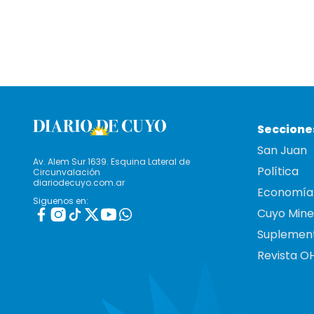
Seccione
San Juan
Av. Alem Sur 1639. Esquina Lateral de
Política
Circunvalación
diariodecuyo.com.ar
Economía
Siguenos en:
Cuyo Mine
Suplemen
Revista O