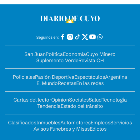
Seguinos en:
San Juan
Política
Economía
Cuyo Minero
Suplemento Verde
Revista OH
Policiales
Pasión Deportiva
Espectáculos
Argentina
El Mundo
Recetas
En las redes
Cartas del lector
Opinion
Sociales
Salud
Tecnología
Tendencia
Estado del tránsito
Clasificados
Inmuebles
Automotores
Empleos
Servicios
Avisos Fúnebres y Misas
Edictos