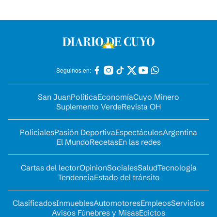
Seguinos en:
San Juan
Política
Economía
Cuyo Minero
Suplemento Verde
Revista OH
Policiales
Pasión Deportiva
Espectáculos
Argentina
El Mundo
Recetas
En las redes
Cartas del lector
Opinion
Sociales
Salud
Tecnología
Tendencia
Estado del tránsito
Clasificados
Inmuebles
Automotores
Empleos
Servicios
Avisos Fúnebres y Misas
Edictos