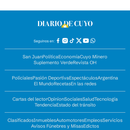
Seguinos en:
San Juan
Política
Economía
Cuyo Minero
Suplemento Verde
Revista OH
Policiales
Pasión Deportiva
Espectáculos
Argentina
El Mundo
Recetas
En las redes
Cartas del lector
Opinion
Sociales
Salud
Tecnología
Tendencia
Estado del tránsito
Clasificados
Inmuebles
Automotores
Empleos
Servicios
Avisos Fúnebres y Misas
Edictos