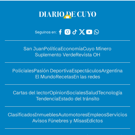
Seguinos en:
San Juan
Política
Economía
Cuyo Minero
Suplemento Verde
Revista OH
Policiales
Pasión Deportiva
Espectáculos
Argentina
El Mundo
Recetas
En las redes
Cartas del lector
Opinion
Sociales
Salud
Tecnología
Tendencia
Estado del tránsito
Clasificados
Inmuebles
Automotores
Empleos
Servicios
Avisos Fúnebres y Misas
Edictos