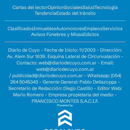
Cartas del lector
Opinion
Sociales
Salud
Tecnología
Tendencia
Estado del tránsito
Clasificados
Inmuebles
Automotores
Empleos
Servicios
Avisos Fúnebres y Misas
Edictos
Diario de Cuyo - Fecha de Inicio: 11/2003 - Dirección:
Av. Alem Sur 1639. Esquina Lateral de Circunvalación -
Contacto:
web@diariodecuyo.com.ar
- Email:
web@diariodecuyo.com.ar
/
publicidad@diariodecuyo.com.ar
-
Whatsapp: (054)
264 5045343 - Gerente General: Pablo Dellazoppa -
Secretario de Redacción: Diego Castillo - Editor Web:
Mario Romero - Empresa propietaria del medio -
FRANCISCO MONTES S.A.C.I.F.