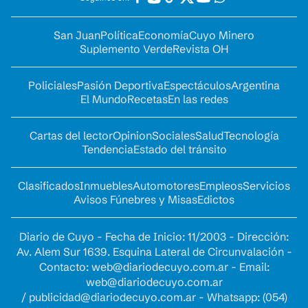
San Juan
Política
Economía
Cuyo Minero
Suplemento Verde
Revista OH
Policiales
Pasión Deportiva
Espectáculos
Argentina
El Mundo
Recetas
En las redes
Cartas del lector
Opinion
Sociales
Salud
Tecnología
Tendencia
Estado del tránsito
Clasificados
Inmuebles
Automotores
Empleos
Servicios
Avisos Fúnebres y Misas
Edictos
Diario de Cuyo - Fecha de Inicio: 11/2003 - Dirección:
Av. Alem Sur 1639. Esquina Lateral de Circunvalación -
Contacto:
web@diariodecuyo.com.ar
- Email:
web@diariodecuyo.com.ar
/
publicidad@diariodecuyo.com.ar
-
Whatsapp: (054)