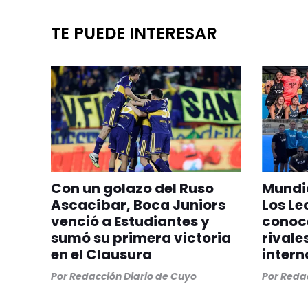
TE PUEDE INTERESAR
Con un golazo del Ruso
Mundia
Ascacíbar, Boca Juniors
Los Le
venció a Estudiantes y
conoc
sumó su primera victoria
rivale
en el Clausura
intern
Por
Redacción Diario de Cuyo
Por
Redac