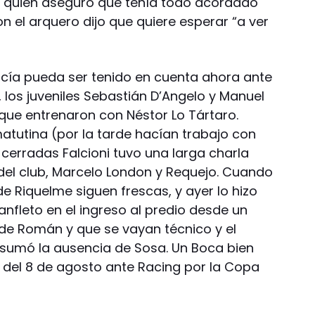
, quien aseguró que tenía todo acordado
on el arquero dijo que quiere esperar “a ver
cía pueda ser tenido en cuenta ahora ante
r, los juveniles Sebastián D’Angelo y Manuel
 que entrenaron con Néstor Lo Tártaro.
 matutina (por la tarde hacían trabajo con
cerradas Falcioni tuvo una larga charla
 del club, Marcelo London y Requejo. Cuando
de Riquelme siguen frescas, y ayer lo hizo
anfleto en el ingreso al predio desde un
a de Román y que se vayan técnico y el
e sumó la ausencia de Sosa. Un Boca bien
l del 8 de agosto ante Racing por la Copa