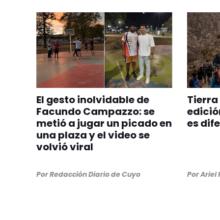
El gesto inolvidable de
Tierra
Facundo Campazzo: se
edició
metió a jugar un picado en
es dif
una plaza y el video se
volvió viral
Por
Redacción Diario de Cuyo
Por
Ariel