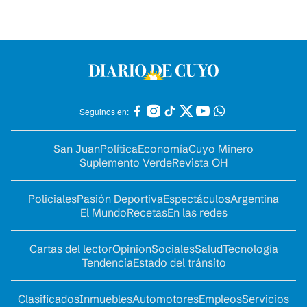
Seguinos en:
San Juan
Política
Economía
Cuyo Minero
Suplemento Verde
Revista OH
Policiales
Pasión Deportiva
Espectáculos
Argentina
El Mundo
Recetas
En las redes
Cartas del lector
Opinion
Sociales
Salud
Tecnología
Tendencia
Estado del tránsito
Clasificados
Inmuebles
Automotores
Empleos
Servicios