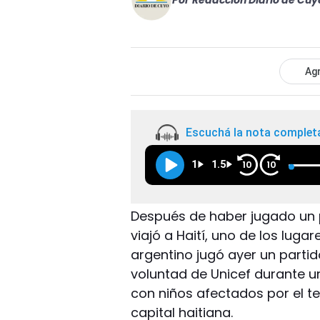
Por
Redacción Diario de Cuy
Agr
Escuchá la nota complet
1
1.5
10
10
Después de haber jugado un p
viajó a Haití, uno de los lug
argentino jugó ayer un part
voluntad de Unicef durante un
con niños afectados por el 
capital haitiana.