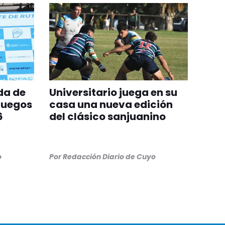
da de
Universitario juega en su
Juegos
casa una nueva edición
6
del clásico sanjuanino
o
Por
Redacción Diario de Cuyo