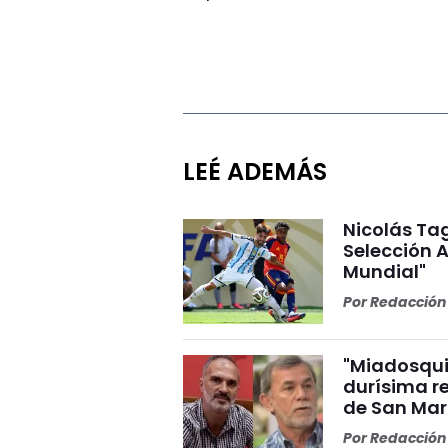
LEÉ ADEMÁS
Nicolás Tag
Selección A
Mundial"
Por
Redacción 
"Miadosqui
durísima r
de San Mar
Por
Redacción 