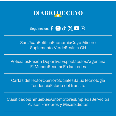
Seguinos en:
San Juan
Política
Economía
Cuyo Minero
Suplemento Verde
Revista OH
Policiales
Pasión Deportiva
Espectáculos
Argentina
El Mundo
Recetas
En las redes
Cartas del lector
Opinion
Sociales
Salud
Tecnología
Tendencia
Estado del tránsito
Clasificados
Inmuebles
Automotores
Empleos
Servicios
Avisos Fúnebres y Misas
Edictos