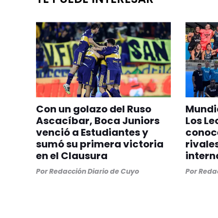
Con un golazo del Ruso
Mundia
Ascacíbar, Boca Juniors
Los Le
venció a Estudiantes y
conoc
sumó su primera victoria
rivale
en el Clausura
intern
Por
Redacción Diario de Cuyo
Por
Redac