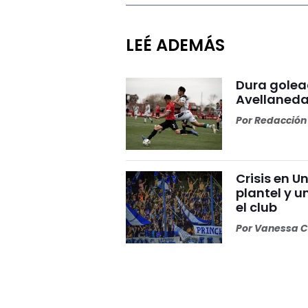
LEÉ ADEMÁS
Dura golea
Avellaneda
Por
Redacción 
Crisis en U
plantel y u
el club
Por
Vanessa C