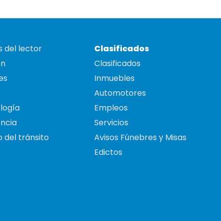
 del lector
Clasificados
on
Clasificados
es
Inmuebles
Automotores
logía
Empleos
ncia
Servicios
 del tránsito
Avisos Fúnebres y Misas
Edictos