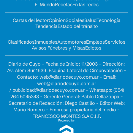
El Mundo
Recetas
En las redes
Cartas del lector
Opinion
Sociales
Salud
Tecnología
Tendencia
Estado del tránsito
Clasificados
Inmuebles
Automotores
Empleos
Servicios
Avisos Fúnebres y Misas
Edictos
Diario de Cuyo - Fecha de Inicio: 11/2003 - Dirección:
Av. Alem Sur 1639. Esquina Lateral de Circunvalación -
Contacto:
web@diariodecuyo.com.ar
- Email:
web@diariodecuyo.com.ar
/
publicidad@diariodecuyo.com.ar
-
Whatsapp: (054)
264 5045343 - Gerente General: Pablo Dellazoppa -
Secretario de Redacción: Diego Castillo - Editor Web:
Mario Romero - Empresa propietaria del medio -
FRANCISCO MONTES S.A.C.I.F.