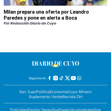
Milan prepara una oferta por Leandro
Paredes y pone en alerta a Boca
Por
Redacción Diario de Cuyo
Seguinos en:
San Juan
Política
Economía
Cuyo Minero
Suplemento Verde
Revista OH
Policiales
Pasión Deportiva
Espectáculos
Argentina