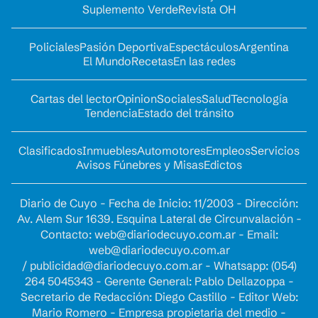
Suplemento Verde
Revista OH
Policiales
Pasión Deportiva
Espectáculos
Argentina
El Mundo
Recetas
En las redes
Cartas del lector
Opinion
Sociales
Salud
Tecnología
Tendencia
Estado del tránsito
Clasificados
Inmuebles
Automotores
Empleos
Servicios
Avisos Fúnebres y Misas
Edictos
Diario de Cuyo - Fecha de Inicio: 11/2003 - Dirección:
Av. Alem Sur 1639. Esquina Lateral de Circunvalación -
Contacto:
web@diariodecuyo.com.ar
- Email:
web@diariodecuyo.com.ar
/
publicidad@diariodecuyo.com.ar
-
Whatsapp: (054)
264 5045343 - Gerente General: Pablo Dellazoppa -
Secretario de Redacción: Diego Castillo - Editor Web:
Mario Romero - Empresa propietaria del medio -