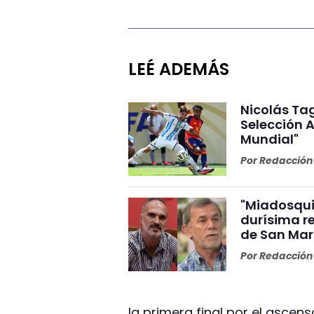
LEÉ ADEMÁS
Nicolás Tag
Selección A
Mundial"
Por
Redacción 
"Miadosqui
durísima r
de San Mar
Por
Redacción 
la primera final por el ascens