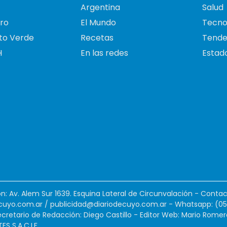
Argentina
Salud
ro
El Mundo
Tecno
to Verde
Recetas
Tende
H
En las redes
Estado
ión: Av. Alem Sur 1639. Esquina Lateral de Circunvalación - Contac
cuyo.com.ar
/
publicidad@diariodecuyo.com.ar
-
Whatsapp: (0
cretario de Redacción: Diego Castillo - Editor Web: Mario Romer
 S.A.C.I.F.