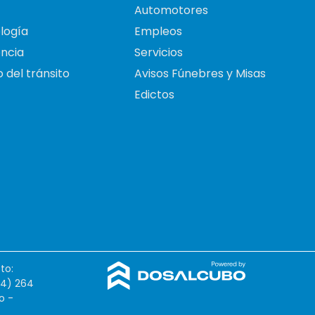
Automotores
logía
Empleos
ncia
Servicios
 del tránsito
Avisos Fúnebres y Misas
Edictos
to:
54) 264
o -