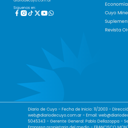
diariodecuyo.com.ar
Economía
Siguenos en:
Cuyo Mine
Suplemen
Revista O
Diario de Cuyo - Fecha de Inicio: 11/2003 - Direcc
web@diariodecuyo.com.ar
- Email:
web@diariode
5045343 - Gerente General: Pablo Dellazoppa - Se
Empresa propietaria del medio - FRANCISCO MONTES