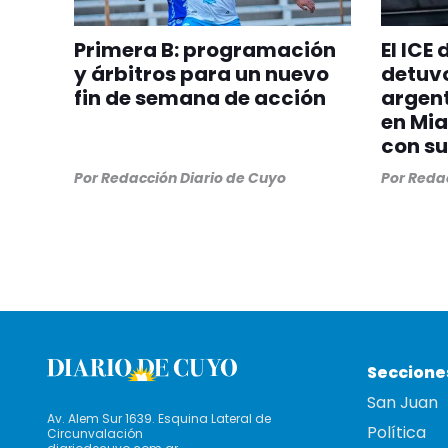
Primera B: programación
El ICE
y árbitros para un nuevo
detuvo
fin de semana de acción
argent
en Mia
con su
Por
Redacción Diario de Cuyo
Por
Redac
Seccione
San Juan
Av. Alem Sur 1639. Esquina Lateral de
Política
Circunvalación