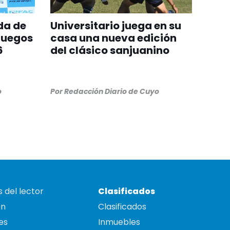
da de
Universitario juega en su
Juegos
casa una nueva edición
6
del clásico sanjuanino
o
Por
Redacción Diario de Cuyo
 del lector
Clasificados
on
Clasificados
es
Inmuebles