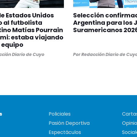
 de Estados Unidos
Selección confirma
 al futbolista
Argentina para los 
ino Matías Pourrain
Suramericanos 202
mi: estaba viajando
 equipo
ción Diario de Cuyo
Por
Redacción Diario de Cuy
s
Policiales
Cartas
Pasión Deportiva
Opini
Espectáculos
Social