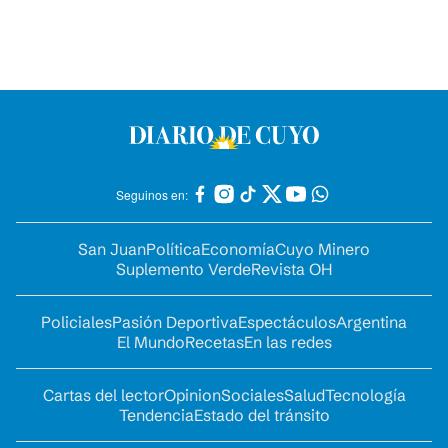
Seguinos en:
San Juan
Política
Economía
Cuyo Minero
Suplemento Verde
Revista OH
Policiales
Pasión Deportiva
Espectáculos
Argentina
El Mundo
Recetas
En las redes
Cartas del lector
Opinion
Sociales
Salud
Tecnología
Tendencia
Estado del tránsito