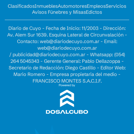
Clasificados
Inmuebles
Automotores
Empleos
Servicios
Avisos Fúnebres y Misas
Edictos
Diario de Cuyo - Fecha de Inicio: 11/2003 - Dirección:
Av. Alem Sur 1639. Esquina Lateral de Circunvalación -
Contacto:
web@diariodecuyo.com.ar
- Email:
web@diariodecuyo.com.ar
/
publicidad@diariodecuyo.com.ar
-
Whatsapp: (054)
264 5045343 - Gerente General: Pablo Dellazoppa -
Secretario de Redacción: Diego Castillo - Editor Web:
Mario Romero - Empresa propietaria del medio -
FRANCISCO MONTES S.A.C.I.F.