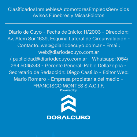
Clasificados
Inmuebles
Automotores
Empleos
Servicios
Avisos Fúnebres y Misas
Edictos
Diario de Cuyo - Fecha de Inicio: 11/2003 - Dirección:
Av. Alem Sur 1639. Esquina Lateral de Circunvalación -
Contacto:
web@diariodecuyo.com.ar
- Email:
web@diariodecuyo.com.ar
/
publicidad@diariodecuyo.com.ar
-
Whatsapp: (054)
264 5045343 - Gerente General: Pablo Dellazoppa -
Secretario de Redacción: Diego Castillo - Editor Web:
Mario Romero - Empresa propietaria del medio -
FRANCISCO MONTES S.A.C.I.F.