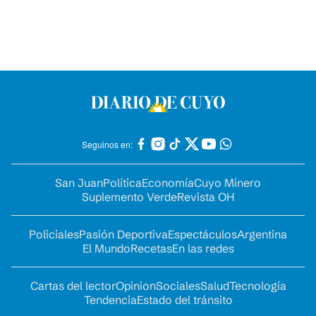
Seguinos en:
San Juan
Política
Economía
Cuyo Minero
Suplemento Verde
Revista OH
Policiales
Pasión Deportiva
Espectáculos
Argentina
El Mundo
Recetas
En las redes
Cartas del lector
Opinion
Sociales
Salud
Tecnología
Tendencia
Estado del tránsito