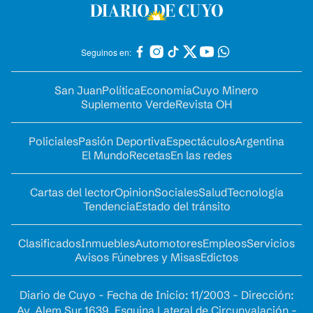
Seguinos en:
San Juan
Política
Economía
Cuyo Minero
Suplemento Verde
Revista OH
Policiales
Pasión Deportiva
Espectáculos
Argentina
El Mundo
Recetas
En las redes
Cartas del lector
Opinion
Sociales
Salud
Tecnología
Tendencia
Estado del tránsito
Clasificados
Inmuebles
Automotores
Empleos
Servicios
Avisos Fúnebres y Misas
Edictos
Diario de Cuyo - Fecha de Inicio: 11/2003 - Dirección:
Av. Alem Sur 1639. Esquina Lateral de Circunvalación -