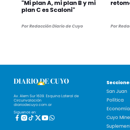
"Mi plan A, mi plan B y mi
retom
plan C es Scaloni"
Por
Redacción Diario de Cuyo
Por
Redac
Seccione
San Juan
Av. Alem Sur 1639. Esquina Lateral de
Política
Circunvalación
diariodecuyo.com.ar
Economía
Siguenos en:
Cuyo Mine
Suplemen