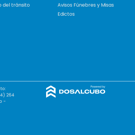
 del tránsito
Avisos Fúnebres y Misas
Edictos
to:
54) 264
o -