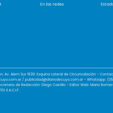
H
En las redes
Estado
ión: Av. Alem Sur 1639. Esquina Lateral de Circunvalación - Contac
cuyo.com.ar
/
publicidad@diariodecuyo.com.ar
-
Whatsapp: (0
cretario de Redacción: Diego Castillo - Editor Web: Mario Romer
 S.A.C.I.F.