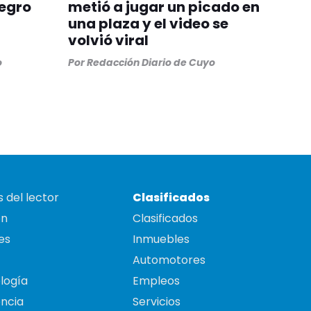
egro
metió a jugar un picado en
una plaza y el video se
volvió viral
o
Por
Redacción Diario de Cuyo
 del lector
Clasificados
on
Clasificados
es
Inmuebles
Automotores
logía
Empleos
ncia
Servicios