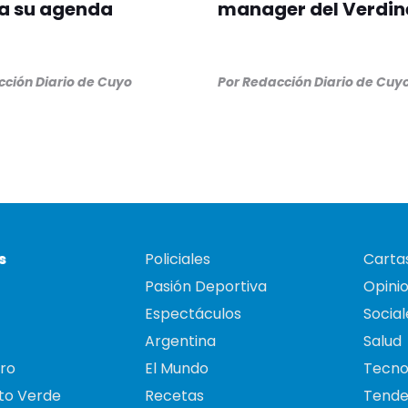
a su agenda
manager del Verdin
ción Diario de Cuyo
Por
Redacción Diario de Cuy
s
Policiales
Cartas
Pasión Deportiva
Opini
Espectáculos
Social
Argentina
Salud
ro
El Mundo
Tecno
to Verde
Recetas
Tende