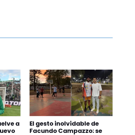
uelve a
El gesto inolvidable de
nuevo
Facundo Campazzo: se