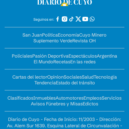
Seguinos en:
San Juan
Política
Economía
Cuyo Minero
Suplemento Verde
Revista OH
Policiales
Pasión Deportiva
Espectáculos
Argentina
El Mundo
Recetas
En las redes
Cartas del lector
Opinion
Sociales
Salud
Tecnología
Tendencia
Estado del tránsito
Clasificados
Inmuebles
Automotores
Empleos
Servicios
Avisos Fúnebres y Misas
Edictos
Diario de Cuyo - Fecha de Inicio: 11/2003 - Dirección:
Av. Alem Sur 1639. Esquina Lateral de Circunvalación -