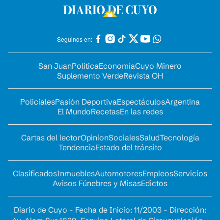
Seguinos en:
San Juan
Política
Economía
Cuyo Minero
Suplemento Verde
Revista OH
Policiales
Pasión Deportiva
Espectáculos
Argentina
El Mundo
Recetas
En las redes
Cartas del lector
Opinion
Sociales
Salud
Tecnología
Tendencia
Estado del tránsito
Clasificados
Inmuebles
Automotores
Empleos
Servicios
Avisos Fúnebres y Misas
Edictos
Diario de Cuyo - Fecha de Inicio: 11/2003 - Dirección: