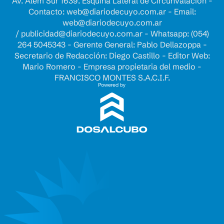
Av. Alem Sur 1639. Esquina Lateral de Circunvalación -
Contacto:
web@diariodecuyo.com.ar
- Email:
web@diariodecuyo.com.ar
/
publicidad@diariodecuyo.com.ar
-
Whatsapp: (054)
264 5045343 - Gerente General: Pablo Dellazoppa -
Secretario de Redacción: Diego Castillo - Editor Web:
Mario Romero - Empresa propietaria del medio -
FRANCISCO MONTES S.A.C.I.F.