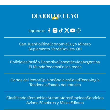
Seguinos en:
San Juan
Política
Economía
Cuyo Minero
Suplemento Verde
Revista OH
Policiales
Pasión Deportiva
Espectáculos
Argentina
El Mundo
Recetas
En las redes
Cartas del lector
Opinion
Sociales
Salud
Tecnología
Tendencia
Estado del tránsito
Clasificados
Inmuebles
Automotores
Empleos
Servicios
Avisos Fúnebres y Misas
Edictos