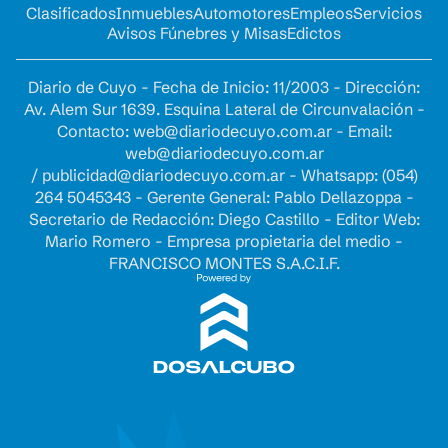
Clasificados
Inmuebles
Automotores
Empleos
Servicios
Avisos Fúnebres y Misas
Edictos
Diario de Cuyo - Fecha de Inicio: 11/2003 - Dirección:
Av. Alem Sur 1639. Esquina Lateral de Circunvalación -
Contacto:
web@diariodecuyo.com.ar
- Email:
web@diariodecuyo.com.ar
/
publicidad@diariodecuyo.com.ar
-
Whatsapp: (054)
264 5045343 - Gerente General: Pablo Dellazoppa -
Secretario de Redacción: Diego Castillo - Editor Web:
Mario Romero - Empresa propietaria del medio -
FRANCISCO MONTES S.A.C.I.F.