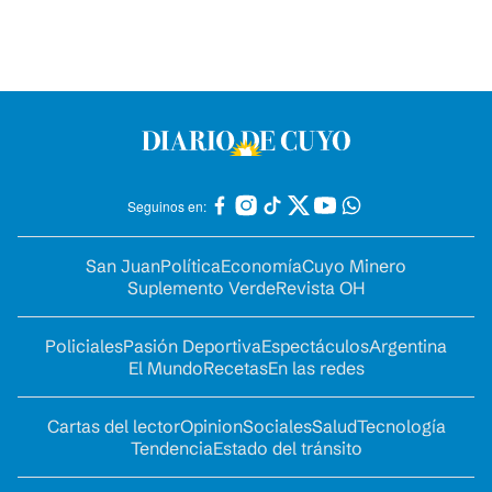
Seguinos en:
San Juan
Política
Economía
Cuyo Minero
Suplemento Verde
Revista OH
Policiales
Pasión Deportiva
Espectáculos
Argentina
El Mundo
Recetas
En las redes
Cartas del lector
Opinion
Sociales
Salud
Tecnología
Tendencia
Estado del tránsito