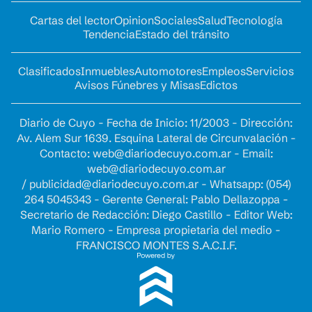
Cartas del lector
Opinion
Sociales
Salud
Tecnología
Tendencia
Estado del tránsito
Clasificados
Inmuebles
Automotores
Empleos
Servicios
Avisos Fúnebres y Misas
Edictos
Diario de Cuyo - Fecha de Inicio: 11/2003 - Dirección:
Av. Alem Sur 1639. Esquina Lateral de Circunvalación -
Contacto:
web@diariodecuyo.com.ar
- Email:
web@diariodecuyo.com.ar
/
publicidad@diariodecuyo.com.ar
-
Whatsapp: (054)
264 5045343 - Gerente General: Pablo Dellazoppa -
Secretario de Redacción: Diego Castillo - Editor Web:
Mario Romero - Empresa propietaria del medio -
FRANCISCO MONTES S.A.C.I.F.