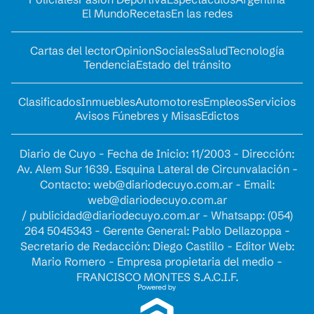
El Mundo
Recetas
En las redes
Cartas del lector
Opinion
Sociales
Salud
Tecnología
Tendencia
Estado del tránsito
Clasificados
Inmuebles
Automotores
Empleos
Servicios
Avisos Fúnebres y Misas
Edictos
Diario de Cuyo - Fecha de Inicio: 11/2003 - Dirección:
Av. Alem Sur 1639. Esquina Lateral de Circunvalación -
Contacto:
web@diariodecuyo.com.ar
- Email:
web@diariodecuyo.com.ar
/
publicidad@diariodecuyo.com.ar
-
Whatsapp: (054)
264 5045343 - Gerente General: Pablo Dellazoppa -
Secretario de Redacción: Diego Castillo - Editor Web:
Mario Romero - Empresa propietaria del medio -
FRANCISCO MONTES S.A.C.I.F.