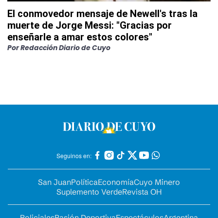
El conmovedor mensaje de Newell's tras la
muerte de Jorge Messi: "Gracias por
enseñarle a amar estos colores"
Por
Redacción Diario de Cuyo
Seguinos en:
San Juan
Política
Economía
Cuyo Minero
Suplemento Verde
Revista OH
Policiales
Pasión Deportiva
Espectáculos
Argentina