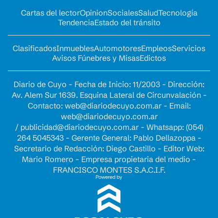
Cartas del lector
Opinion
Sociales
Salud
Tecnología
Tendencia
Estado del tránsito
Clasificados
Inmuebles
Automotores
Empleos
Servicios
Avisos Fúnebres y Misas
Edictos
Diario de Cuyo - Fecha de Inicio: 11/2003 - Dirección:
Av. Alem Sur 1639. Esquina Lateral de Circunvalación -
Contacto:
web@diariodecuyo.com.ar
- Email:
web@diariodecuyo.com.ar
/
publicidad@diariodecuyo.com.ar
-
Whatsapp: (054)
264 5045343 - Gerente General: Pablo Dellazoppa -
Secretario de Redacción: Diego Castillo - Editor Web:
Mario Romero - Empresa propietaria del medio -
FRANCISCO MONTES S.A.C.I.F.