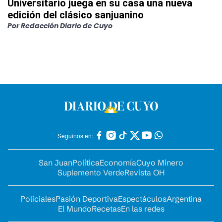
Universitario juega en su casa una nueva
edición del clásico sanjuanino
Por
Redacción Diario de Cuyo
Seguinos en:
San Juan
Política
Economía
Cuyo Minero
Suplemento Verde
Revista OH
Policiales
Pasión Deportiva
Espectáculos
Argentina
El Mundo
Recetas
En las redes