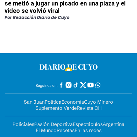
se metió a jugar un picado en una plaza y el
video se volvió viral
Por
Redacción Diario de Cuyo
Seguinos en:
San Juan
Política
Economía
Cuyo Minero
Suplemento Verde
Revista OH
Policiales
Pasión Deportiva
Espectáculos
Argentina
El Mundo
Recetas
En las redes