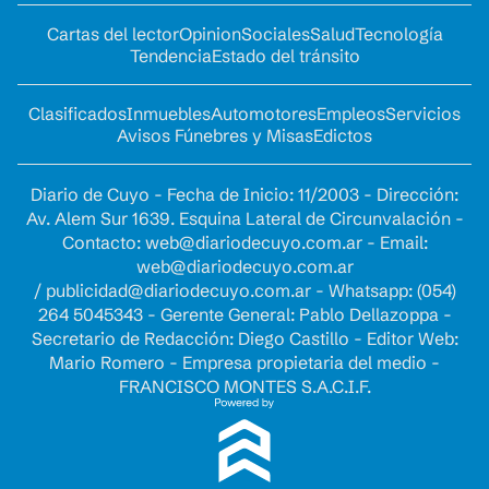
Cartas del lector
Opinion
Sociales
Salud
Tecnología
Tendencia
Estado del tránsito
Clasificados
Inmuebles
Automotores
Empleos
Servicios
Avisos Fúnebres y Misas
Edictos
Diario de Cuyo - Fecha de Inicio: 11/2003 - Dirección:
Av. Alem Sur 1639. Esquina Lateral de Circunvalación -
Contacto:
web@diariodecuyo.com.ar
- Email:
web@diariodecuyo.com.ar
/
publicidad@diariodecuyo.com.ar
-
Whatsapp: (054)
264 5045343 - Gerente General: Pablo Dellazoppa -
Secretario de Redacción: Diego Castillo - Editor Web:
Mario Romero - Empresa propietaria del medio -
FRANCISCO MONTES S.A.C.I.F.