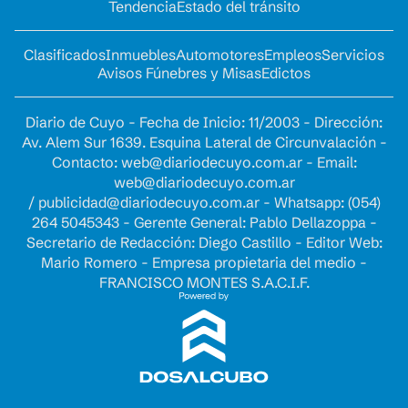
Tendencia
Estado del tránsito
Clasificados
Inmuebles
Automotores
Empleos
Servicios
Avisos Fúnebres y Misas
Edictos
Diario de Cuyo - Fecha de Inicio: 11/2003 - Dirección:
Av. Alem Sur 1639. Esquina Lateral de Circunvalación -
Contacto:
web@diariodecuyo.com.ar
- Email:
web@diariodecuyo.com.ar
/
publicidad@diariodecuyo.com.ar
-
Whatsapp: (054)
264 5045343 - Gerente General: Pablo Dellazoppa -
Secretario de Redacción: Diego Castillo - Editor Web:
Mario Romero - Empresa propietaria del medio -
FRANCISCO MONTES S.A.C.I.F.