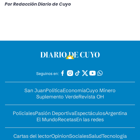
Por
Redacción Diario de Cuyo
Seguinos en:
San Juan
Política
Economía
Cuyo Minero
Suplemento Verde
Revista OH
Policiales
Pasión Deportiva
Espectáculos
Argentina
El Mundo
Recetas
En las redes
Cartas del lector
Opinion
Sociales
Salud
Tecnología