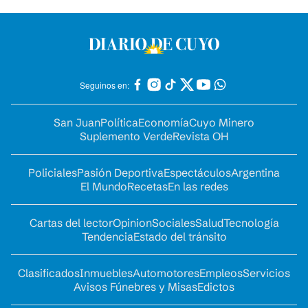
Seguinos en:
San Juan
Política
Economía
Cuyo Minero
Suplemento Verde
Revista OH
Policiales
Pasión Deportiva
Espectáculos
Argentina
El Mundo
Recetas
En las redes
Cartas del lector
Opinion
Sociales
Salud
Tecnología
Tendencia
Estado del tránsito
Clasificados
Inmuebles
Automotores
Empleos
Servicios
Avisos Fúnebres y Misas
Edictos