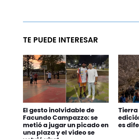
TE PUEDE INTERESAR
El gesto inolvidable de
Tierra
Facundo Campazzo: se
edició
metió a jugar un picado en
es dif
una plaza y el video se