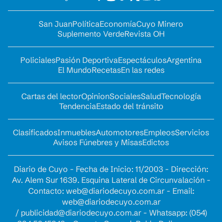
San Juan
Política
Economía
Cuyo Minero
Suplemento Verde
Revista OH
Policiales
Pasión Deportiva
Espectáculos
Argentina
El Mundo
Recetas
En las redes
Cartas del lector
Opinion
Sociales
Salud
Tecnología
Tendencia
Estado del tránsito
Clasificados
Inmuebles
Automotores
Empleos
Servicios
Avisos Fúnebres y Misas
Edictos
Diario de Cuyo - Fecha de Inicio: 11/2003 - Dirección:
Av. Alem Sur 1639. Esquina Lateral de Circunvalación -
Contacto:
web@diariodecuyo.com.ar
- Email:
web@diariodecuyo.com.ar
/
publicidad@diariodecuyo.com.ar
-
Whatsapp: (054)