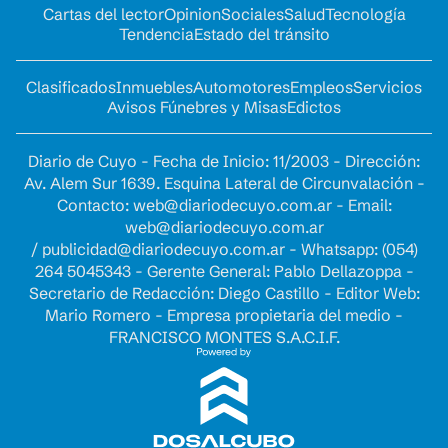
Cartas del lector
Opinion
Sociales
Salud
Tecnología
Tendencia
Estado del tránsito
Clasificados
Inmuebles
Automotores
Empleos
Servicios
Avisos Fúnebres y Misas
Edictos
Diario de Cuyo - Fecha de Inicio: 11/2003 - Dirección:
Av. Alem Sur 1639. Esquina Lateral de Circunvalación -
Contacto:
web@diariodecuyo.com.ar
- Email:
web@diariodecuyo.com.ar
/
publicidad@diariodecuyo.com.ar
-
Whatsapp: (054)
264 5045343 - Gerente General: Pablo Dellazoppa -
Secretario de Redacción: Diego Castillo - Editor Web:
Mario Romero - Empresa propietaria del medio -
FRANCISCO MONTES S.A.C.I.F.