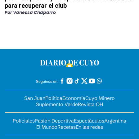
para recuperar el club
Por
Vanessa Chaparro
Seguinos en:
San Juan
Política
Economía
Cuyo Minero
Suplemento Verde
Revista OH
Policiales
Pasión Deportiva
Espectáculos
Argentina
El Mundo
Recetas
En las redes