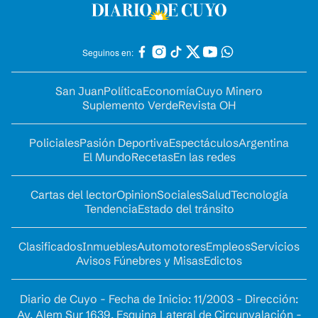
Seguinos en:
San Juan
Política
Economía
Cuyo Minero
Suplemento Verde
Revista OH
Policiales
Pasión Deportiva
Espectáculos
Argentina
El Mundo
Recetas
En las redes
Cartas del lector
Opinion
Sociales
Salud
Tecnología
Tendencia
Estado del tránsito
Clasificados
Inmuebles
Automotores
Empleos
Servicios
Avisos Fúnebres y Misas
Edictos
Diario de Cuyo - Fecha de Inicio: 11/2003 - Dirección:
Av. Alem Sur 1639. Esquina Lateral de Circunvalación -