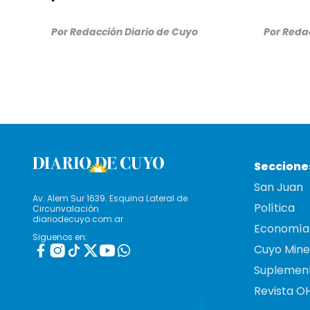
Por
Redacción Diario de Cuyo
Por
Redac
Seccione
San Juan
Av. Alem Sur 1639. Esquina Lateral de
Política
Circunvalación
diariodecuyo.com.ar
Economía
Siguenos en:
Cuyo Mine
Suplemen
Revista O