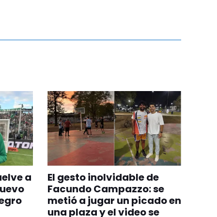
uelve a
El gesto inolvidable de
nuevo
Facundo Campazzo: se
egro
metió a jugar un picado en
una plaza y el video se