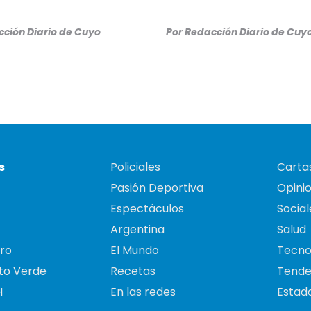
ción Diario de Cuyo
Por
Redacción Diario de Cuy
s
Policiales
Cartas
Pasión Deportiva
Opini
Espectáculos
Social
Argentina
Salud
ro
El Mundo
Tecno
to Verde
Recetas
Tende
H
En las redes
Estado