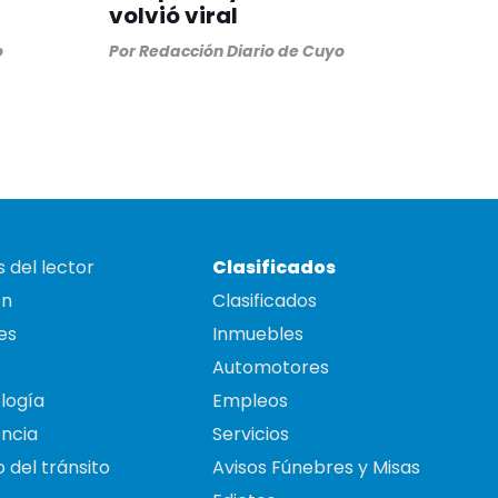
volvió viral
o
Por
Redacción Diario de Cuyo
 del lector
Clasificados
on
Clasificados
es
Inmuebles
Automotores
logía
Empleos
ncia
Servicios
 del tránsito
Avisos Fúnebres y Misas