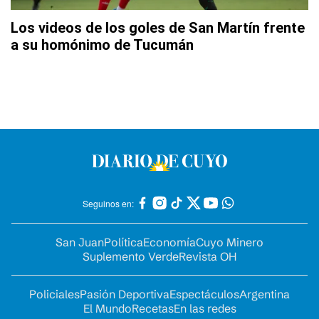
Los videos de los goles de San Martín frente
a su homónimo de Tucumán
Seguinos en:
San Juan
Política
Economía
Cuyo Minero
Suplemento Verde
Revista OH
Policiales
Pasión Deportiva
Espectáculos
Argentina
El Mundo
Recetas
En las redes