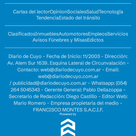
Cartas del lector
Opinion
Sociales
Salud
Tecnología
Tendencia
Estado del tránsito
Clasificados
Inmuebles
Automotores
Empleos
Servicios
Avisos Fúnebres y Misas
Edictos
Diario de Cuyo - Fecha de Inicio: 11/2003 - Dirección:
Av. Alem Sur 1639. Esquina Lateral de Circunvalación -
Contacto:
web@diariodecuyo.com.ar
- Email:
web@diariodecuyo.com.ar
/
publicidad@diariodecuyo.com.ar
-
Whatsapp: (054)
264 5045343 - Gerente General: Pablo Dellazoppa -
Secretario de Redacción: Diego Castillo - Editor Web:
Mario Romero - Empresa propietaria del medio -
FRANCISCO MONTES S.A.C.I.F.