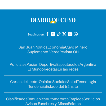
Seguinos en:
San Juan
Política
Economía
Cuyo Minero
Suplemento Verde
Revista OH
Policiales
Pasión Deportiva
Espectáculos
Argentina
El Mundo
Recetas
En las redes
Cartas del lector
Opinion
Sociales
Salud
Tecnología
Tendencia
Estado del tránsito
Clasificados
Inmuebles
Automotores
Empleos
Servicios
Avisos Fúnebres y Misas
Edictos