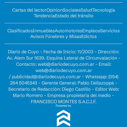
Cartas del lector
Opinion
Sociales
Salud
Tecnología
Tendencia
Estado del tránsito
Clasificados
Inmuebles
Automotores
Empleos
Servicios
Avisos Fúnebres y Misas
Edictos
Diario de Cuyo - Fecha de Inicio: 11/2003 - Dirección:
Av. Alem Sur 1639. Esquina Lateral de Circunvalación -
Contacto:
web@diariodecuyo.com.ar
- Email:
web@diariodecuyo.com.ar
/
publicidad@diariodecuyo.com.ar
-
Whatsapp: (054)
264 5045343 - Gerente General: Pablo Dellazoppa -
Secretario de Redacción: Diego Castillo - Editor Web:
Mario Romero - Empresa propietaria del medio -
FRANCISCO MONTES S.A.C.I.F.