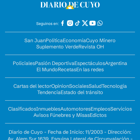
Seguinos en:
San Juan
Política
Economía
Cuyo Minero
Suplemento Verde
Revista OH
Policiales
Pasión Deportiva
Espectáculos
Argentina
El Mundo
Recetas
En las redes
Cartas del lector
Opinion
Sociales
Salud
Tecnología
Tendencia
Estado del tránsito
Clasificados
Inmuebles
Automotores
Empleos
Servicios
Avisos Fúnebres y Misas
Edictos
Diario de Cuyo - Fecha de Inicio: 11/2003 - Dirección:
Av. Alem Sur 1639. Esquina Lateral de Circunvalación -