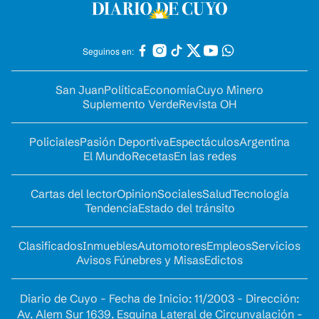
Seguinos en:
San Juan
Política
Economía
Cuyo Minero
Suplemento Verde
Revista OH
Policiales
Pasión Deportiva
Espectáculos
Argentina
El Mundo
Recetas
En las redes
Cartas del lector
Opinion
Sociales
Salud
Tecnología
Tendencia
Estado del tránsito
Clasificados
Inmuebles
Automotores
Empleos
Servicios
Avisos Fúnebres y Misas
Edictos
Diario de Cuyo - Fecha de Inicio: 11/2003 - Dirección:
Av. Alem Sur 1639. Esquina Lateral de Circunvalación -