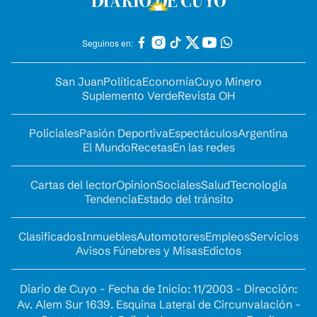
Seguinos en:
San Juan
Política
Economía
Cuyo Minero
Suplemento Verde
Revista OH
Policiales
Pasión Deportiva
Espectáculos
Argentina
El Mundo
Recetas
En las redes
Cartas del lector
Opinion
Sociales
Salud
Tecnología
Tendencia
Estado del tránsito
Clasificados
Inmuebles
Automotores
Empleos
Servicios
Avisos Fúnebres y Misas
Edictos
Diario de Cuyo - Fecha de Inicio: 11/2003 - Dirección:
Av. Alem Sur 1639. Esquina Lateral de Circunvalación -